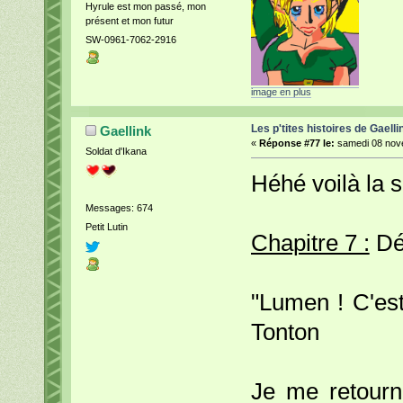
Hyrule est mon passé, mon
présent et mon futur
SW-0961-7062-2916
image en plus
Les p'tites histoires de Gaelli
Gaellink
«
Réponse #77 le:
samedi 08 nove
Soldat d'Ikana
Héhé voilà la s
Messages: 674
Petit Lutin
Chapitre 7 :
Dé
"Lumen ! C'est.
Tonton
Je me retourna