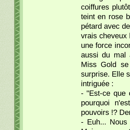
coiffures plutô
teint en rose 
pétard avec de
vrais cheveux b
une force inco
aussi du mal 
Miss Gold se 
surprise. Elle 
intriguée :
- "Est-ce que 
pourquoi n'es
pouvoirs !? De
- Euh... Nous v