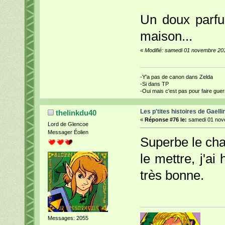
Un doux parfum
maison...
«
Modifié: samedi 01 novembre 201
-Y'a pas de canon dans Zelda
-Si dans TP
-Oui mais c'est pas pour faire guerr
Les p'tites histoires de Gaelli
thelinkdu40
«
Réponse #76 le:
samedi 01 nove
Lord de Glencoe
Messager Éolien
Superbe le chap
le mettre, j'ai
très bonne.
Messages: 2055