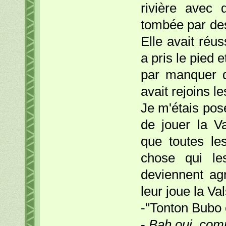
rivière avec
tombée par dess
Elle avait réu
a pris le pied e
par manquer d
avait rejoins l
Je m'étais pos
de jouer la V
que toutes le
chose qui les
deviennent agr
leur joue la V
-"Tonton Bubo
-
Bah oui, comme