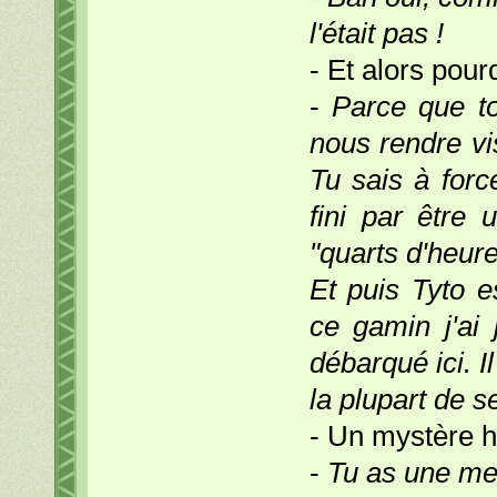
l'était pas !
- Et alors pour
-
Parce que t
nous rendre vis
Tu sais à forc
fini par être 
"quarts d'heure
Et puis Tyto e
ce gamin j'ai
débarqué ici. I
la plupart de s
- Un mystère 
-
Tu as une mei