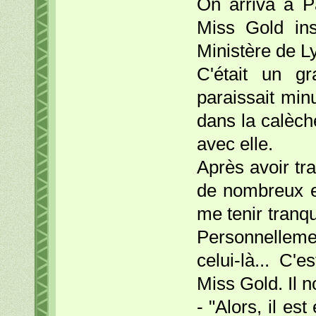
On arriva à Pa
Miss Gold ins
Ministère de L
C'était un g
paraissait min
dans la calèch
avec elle.
Après avoir tr
de nombreux e
me tenir tranqu
Personnellemen
celui-là... C'
Miss Gold. Il n
- "Alors, il es