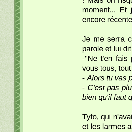
! Mais on ris
moment... Et 
encore récente.
Je me serra co
parole et lui dit
-"Ne t'en fais
vous tous, tout
-
Alors tu vas p
-
C'est pas pl
bien qu'il faut 
Tyto, qui n'ava
et les larmes 