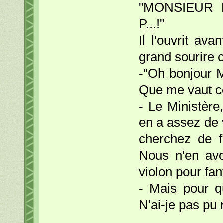
"MONSIEUR
P...!"
Il l'ouvrit ava
grand sourire 
-"Oh bonjour M
Que me vaut ce
- Le Ministère
en a assez de 
cherchez de f
Nous n'en avo
violon pour fa
- Mais pour q
N'ai-je pas pu