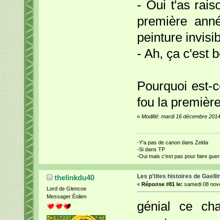
- Oui t'as rais
première anné
peinture invisib
- Ah, ça c'est bê
Pourquoi est-
fou la première
«
Modifié: mardi 16 décembre 2014
-Y'a pas de canon dans Zelda
-Si dans TP
-Oui mais c'est pas pour faire guerr
Les p'tites histoires de Gaelli
thelinkdu40
«
Réponse #81 le:
samedi 08 nove
Lord de Glencoe
Messager Éolien
génial ce cha