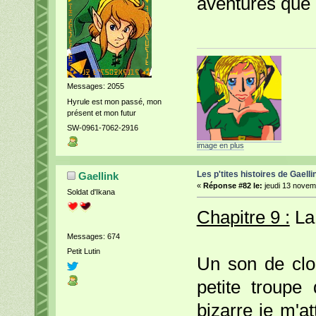
aventures que 
Messages: 2055
Hyrule est mon passé, mon
présent et mon futur
SW-0961-7062-2916
image en plus
Les p'tites histoires de Gaelli
Gaellink
«
Réponse #82 le:
jeudi 13 novem
Soldat d'Ikana
Chapitre 9 :
La 
Messages: 674
Petit Lutin
Un son de clo
petite troupe 
bizarre je m'at