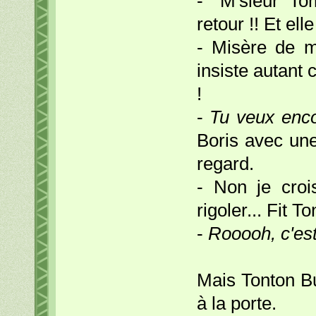
- "M'sieur To
retour !! Et ell
- Misère de mi
insiste autant 
!
-
Tu veux enco
Boris avec un
regard.
- Non je croi
rigoler... Fit To
-
Rooooh, c'es
Mais Tonton Bu
à la porte.