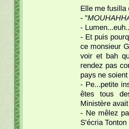
Elle me fusilla
- "
MOUHAHHAR 
- Lumen...euh.
- Et puis pourq
ce monsieur G
voir et bah qu
rendez pas co
pays ne soient
- Pe...petite i
êtes tous de
Ministère avait
- Ne mêlez pas
S'écria Tonton 