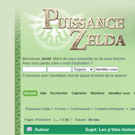
Bienvenue,
Invité
. Merci de
vous connecter
ou de
vous inscrire
.
Avez-vous perdu votre
e-mail d'activation
?
Connexion avec identifiant, mot de passe et durée de la session
Accueil
Aide
Rechercher
Calendrier
Membres
Identifiez-vous
Puissance-Zelda
»
Forums
»
Communauté
»
Créations Artistiques 
»
Lit
Pages:
Précédent
1
...
4
5
[
6
]
7
Suivant
En bas
Auteur
Sujet: Les p'tites histoi