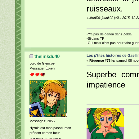
ruisseaux.
«
Modifié: jeudi 02 juillet 2015, 12
-Y'a pas de canon dans Zelda
-Si dans TP
-Oui mais c'est pas pour faire guerr
Les p'tites histoires de Gaelli
thelinkdu40
«
Réponse #78 le:
samedi 08 nove
Lord de Glencoe
Messager Éolien
Superbe comm
impatience
Messages: 2055
Hyrule est mon passé, mon
présent et mon futur