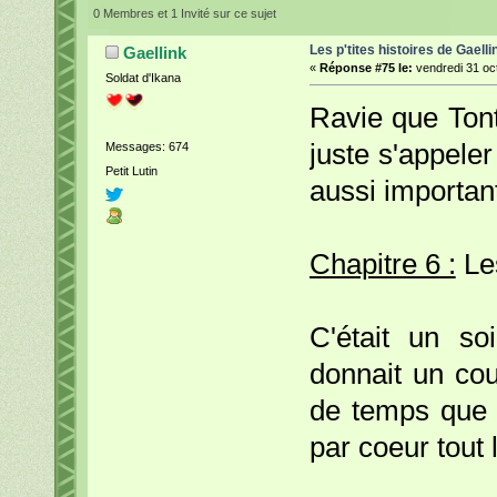
0 Membres et 1 Invité sur ce sujet
Les p'tites histoires de Gaelli
Gaellink
«
Réponse #75 le:
vendredi 31 oc
Soldat d'Ikana
Ravie que Tont
juste s'appeler
Messages: 674
Petit Lutin
aussi importa
Chapitre 6 :
Les
C'était un s
donnait un cou
de temps que j
par coeur tout 