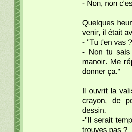
- Non, non c'es
Quelques heur
venir, il était 
- "Tu t'en vas ?
- Non tu sais
manoir. Me rép
donner ça."
Il ouvrit la va
crayon, de pe
dessin.
-"Il serait te
trouves pas ?