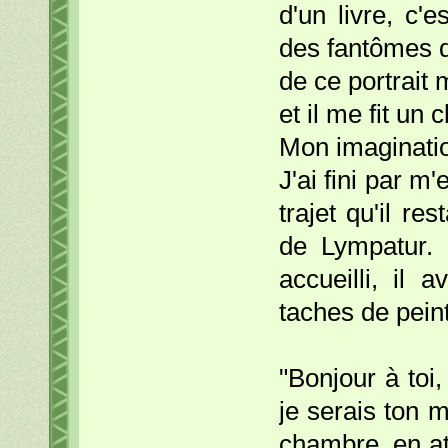
d'un livre, c'
des fantômes da
de ce portrait 
et il me fit un cl
Mon imaginatio
J'ai fini par m
trajet qu'il res
de Lympatur. 
accueilli, il
taches de pein
"Bonjour à toi,
je serais ton m
chambre, en at