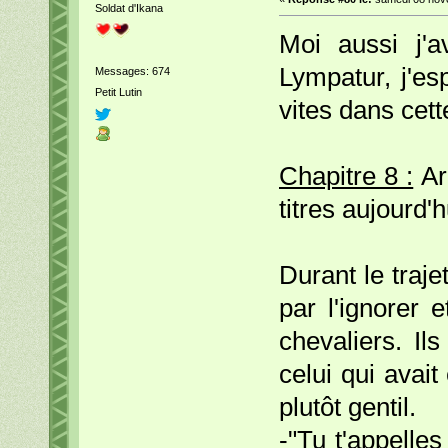
Soldat d'Ikana
Moi aussi j'a
Lympatur, j'es
Messages: 674
Petit Lutin
vites dans cett
Chapitre 8 :
Arr
titres aujourd'
Durant le trajet
par l'ignorer 
chevaliers. Il
celui qui avait
plutôt gentil.
-"Tu t'appelle