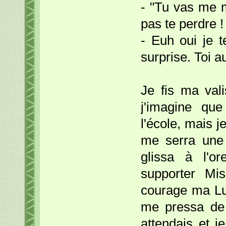
- "Tu vas me 
pas te perdre ! 
- Euh oui je t
surprise. Toi 
Je fis ma vali
j'imagine que
l'école, mais j
me serra une 
glissa à l'or
supporter Mi
courage ma Lulu
me pressa de
attendais et j