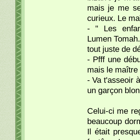
mais je me sen
curieux. Le ma
- " Les enfan
Lumen Tomah. S
tout juste de d
- Pfff une débu
mais le maître 
- Va t'asseoir 
un garçon blon
Celui-ci me reg
beaucoup dorm
Il était presq