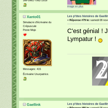
SW-0961-7062-2916
image en plus
Les p'tites histoires de Gaelli
Xanto01
«
Réponse #79 le:
samedi 08 nove
Simulacre d'écrivaine du
Crépuscule
C'est génial ! 
Peste Mojo
Lympatur !
Messages: 415
Écrivaine Usurpatrice.
Les p'tites histoires de Gaelli
Gaellink
«
Réponse #80 le:
samedi 08 nove