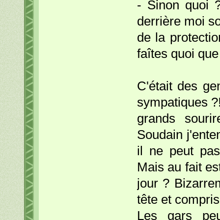
- Sinon quoi 
derrière moi s
de la protecti
faîtes quoi que
C'était des g
sympatiques ?
grands sourir
Soudain j'enten
il ne peut pa
Mais au fait es
jour ? Bizarrem
tête et compris 
Les gars pe