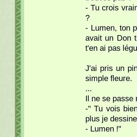
- Tu crois vra
?
- Lumen, ton p
avait un Don t
t'en ai pas lég
J'ai pris un pi
simple fleure.
...
Il ne se passe 
-" Tu vois bie
plus je dessine
- Lumen !"