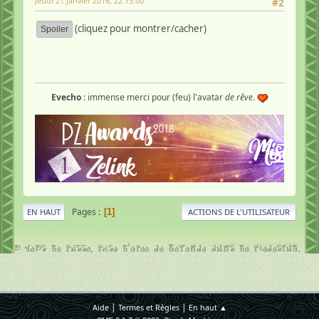
Jeudi 21 Janvier 2016, 22:15:00
#2
(cliquez pour montrer/cacher)
Evecho
: immense merci pour (feu) l'avatar
de rêve
.
Pages
1
EN HAUT
ACTIONS DE L'UTILISATEUR
|
|
Aide
Termes et Règles
En haut ▲