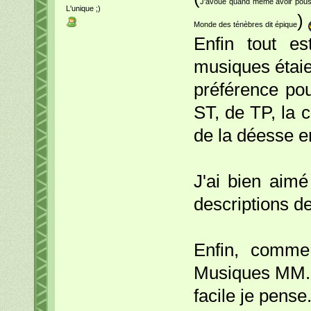
J'avoue quand même avoir pousser
L'unique ;)
)
Monde des ténèbres dit épique
Enfin tout es
musiques étaie
préférence pou
ST, de TP, la c
de la déesse en
J'ai bien aimé
descriptions d
Enfin, comme
Musiques MM. 
facile je pense