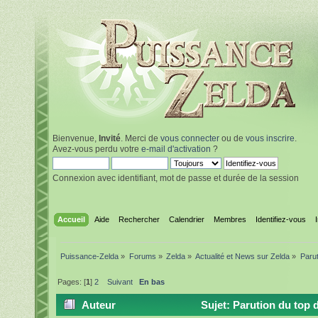
Bienvenue,
Invité
. Merci de
vous connecter
ou de
vous inscrire
.
Avez-vous perdu votre
e-mail d'activation
?
Connexion avec identifiant, mot de passe et durée de la session
Accueil
Aide
Rechercher
Calendrier
Membres
Identifiez-vous
Puissance-Zelda
»
Forums
»
Zelda
»
Actualité et News sur Zelda
»
Parut
Pages: [
1
]
2
Suivant
En bas
Auteur
Sujet: Parution du top 