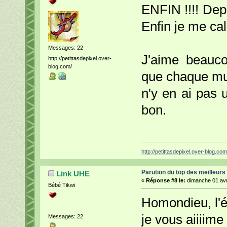
ENFIN !!!! Depu
Enfin je me cal
Messages: 22
J'aime beauco
http://petittasdepixel.over-
blog.com/
que chaque mu
n'y en ai pas 
bon.
http://petittasdepixel.over-blog.com
Parution du top des meilleurs
Link UHE
«
Réponse #8 le:
dimanche 01 avri
Bébé Tikwi
Homondieu, l'é
je vous aiiiime
Messages: 22