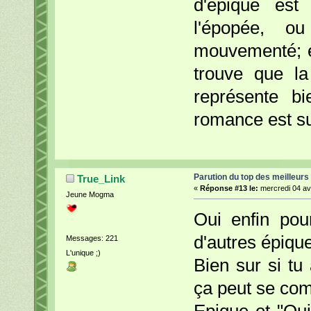
d'épique est
l'épopée, o
mouvementé; ex
trouve que l
représente b
romance est su
Parution du top des meilleurs
True_Link
«
Réponse #13 le:
mercredi 04 avr
Jeune Mogma
Oui enfin pou
d'autres épiqu
Messages: 221
L'unique ;)
Bien sur si tu 
ça peut se co
Epique et "Qui