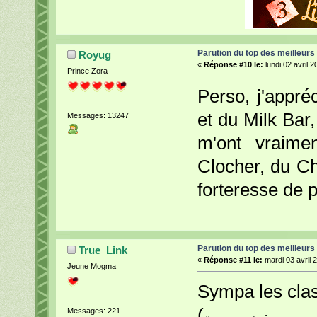
Parution du top des meilleurs
Royug
«
Réponse #10 le:
lundi 02 avril 2
Prince Zora
Perso, j'appré
et du Milk Bar
Messages: 13247
m'ont vraime
Clocher, du Ch
forteresse de p
Parution du top des meilleurs
True_Link
«
Réponse #11 le:
mardi 03 avril 
Jeune Mogma
Sympa les cla
(
Messages: 221