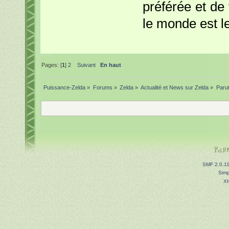
préférée et de 
le monde est l
Pages: [
1
]
2
Suivant
En haut
Puissance-Zelda
»
Forums
»
Zelda
»
Actualité et News sur Zelda
»
Parut
SMF 2.0.1
Simp
X