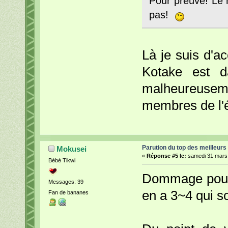
Pour preuve! Le 
pas!
Là je suis d'a
Kotake est 
malheureuseme
membres de l'é
Parution du top des meilleurs
Mokusei
«
Réponse #5 le:
samedi 31 mars 
Bébé Tikwi
Dommage pour 
Messages: 39
en a 3~4 qui s
Fan de bananes