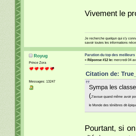
Vivement le pr
Je recherche quelqun qui s'y conna
savoir toutes les informations néc
Parution du top des meilleurs
Royug
«
Réponse #12 le:
mercredi 04 avr
Prince Zora
Citation de: True
Messages: 13247
Sympa les classe
(
J'avoue quand même avoir pouss
le Monde des ténèbres dit épiqu
Pourtant, si on