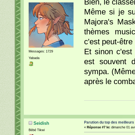
Bien, le class
Même si je su
Majora's Mask
thèmes music
c'est peut-être
Et sinon c'est
Messages: 1729
Yabada
est souvent d
sympa. (Même s
après le comb
Parution du top des meilleurs
Seidish
«
Réponse #7 le:
dimanche 01 avri
Bébé Tikwi