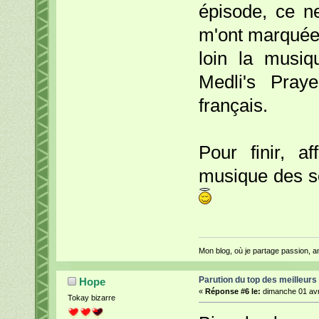
épisode, ce n
m'ont marquées
loin la musiq
Medli's Pray
français.
Pour finir, a
musique des s
Mon blog, où je partage passion, a
Parution du top des meilleurs
Hope
«
Réponse #6 le:
dimanche 01 avri
Tokay bizarre