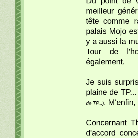
Du point de v
meilleur géné
tête comme r
palais Mojo est
y a aussi la m
Tour de l'h
également.
Je suis surpri
plaine de TP...
. M'enfin,
de TP...)
Concernant T
d'accord conc