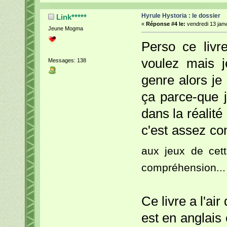
Hyrule Hystoria : le dossier
Link*****
«
Réponse #4 le:
vendredi 13 janv
Jeune Mogma
Perso ce livr
voulez mais j
Messages: 138
genre alors je
ça parce-que j
dans la réalit
c'est assez co
aux jeux de cet
compréhension...
Ce livre a l'ai
est en anglais 