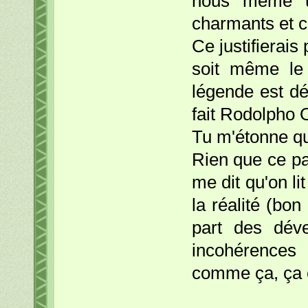
nous même u
charmants et c
Ce justifierais
soit même le 
légende est d
fait Rodolpho 
Tu m'étonne qu'
Rien que ce pa
me dit qu'on li
la réalité (bon
part des déve
incohérences
comme ça, ça e