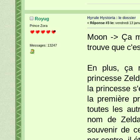
Hyrule Hystoria : le dossier
Royug
«
Réponse #3 le:
vendredi 13 janv
Prince Zora
Moon -> Ça m'a
trouve que c'e
Messages: 13247
En plus, ça 
princesse Zelda
la princesse s'
la première p
toutes les aut
nom de Zelda 
souvenir de ce