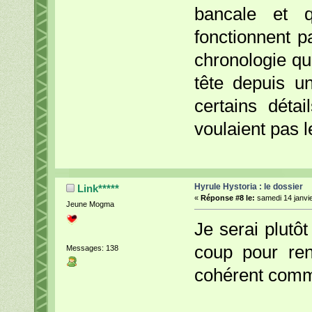
bancale et q
fonctionnent pa
chronologie qu
tête depuis u
certains déta
voulaient pas l
Hyrule Hystoria : le dossier
Link*****
«
Réponse #8 le:
samedi 14 janvie
Jeune Mogma
Je serai plutôt
coup pour ren
Messages: 138
cohérent com