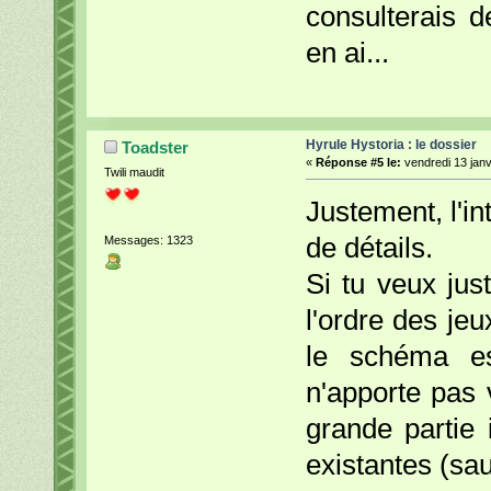
consulterais d
en ai...
Hyrule Hystoria : le dossier
Toadster
«
Réponse #5 le:
vendredi 13 janv
Twili maudit
Justement, l'int
de détails.
Messages: 1323
Si tu veux ju
l'ordre des je
le schéma est
n'apporte pas 
grande partie 
existantes (sau