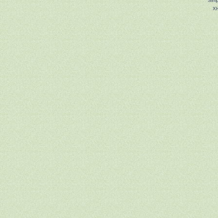
Simp
X