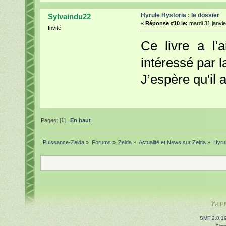
Hyrule Hystoria : le dossier
Sylvaindu22
«
Réponse #10 le:
mardi 31 janvie
Invité
Ce livre a l'a
intéressé par l
J’espère qu'il 
Pages: [
1
]
En haut
Puissance-Zelda
»
Forums
»
Zelda
»
Actualité et News sur Zelda
»
Hyrul
SMF 2.0.1