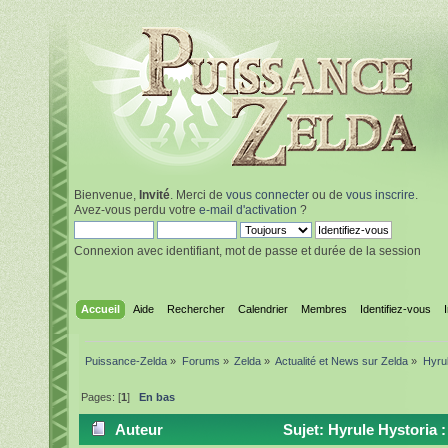
Bienvenue,
Invité
. Merci de
vous connecter
ou de
vous inscrire
.
Avez-vous perdu votre
e-mail d'activation
?
Connexion avec identifiant, mot de passe et durée de la session
Accueil
Aide
Rechercher
Calendrier
Membres
Identifiez-vous
Puissance-Zelda
»
Forums
»
Zelda
»
Actualité et News sur Zelda
»
Hyrul
Pages: [
1
]
En bas
Auteur
Sujet: Hyrule Hystoria :