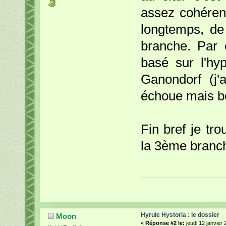
assez cohéren
longtemps, de
branche. Par 
basé sur l'hy
Ganondorf (j'
échoue mais b
Fin bref je tr
la 3ème branc
Hyrule Hystoria : le dossier
Moon
«
Réponse #2 le:
jeudi 12 janvier 