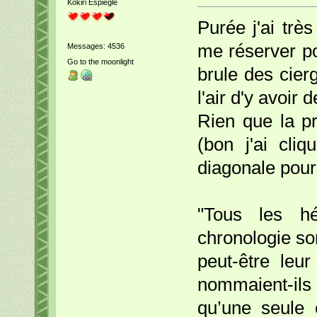
Kokiri Espiègle
Purée j'ai trè
me réserver po
Messages: 4536
Go to the moonlight
brule des cierg
l'air d'y avoir
Rien que la pr
(bon j'ai cli
diagonale pour l
"Tous les hé
chronologie so
peut-être leu
nommaient-il
qu’une seule 