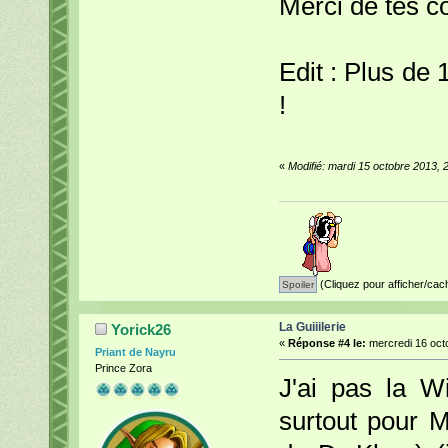
Merci de tes c
Edit : Plus de 
!
«
Modifié: mardi 15 octobre 2013, 
(Cliquez pour afficher/cac
La Guiiilerie
Yorick26
«
Réponse #4 le:
mercredi 16 octo
Priant de Nayru
Prince Zora
J'ai pas la Wi
surtout pour M