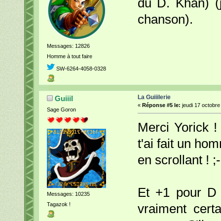
du D. Khan) (
chanson).
Messages: 12826
Homme à tout faire
SW-6264-4058-0328
La Guiiilerie
Guiiil
«
Réponse #5 le:
jeudi 17 octobre
Sage Goron
Merci Yorick ! 
t'ai fait un h
en scrollant ! ;
Et +1 pour D 
Messages: 10235
Tagazok !
vraiment cert