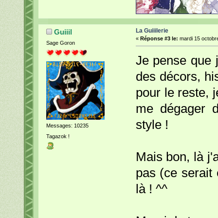
La Guiiilerie
Guiiil
«
Réponse #3 le:
mardi 15 octobre
Sage Goron
Je pense que j
des décors, hi
pour le reste, je
me dégager d
style !
Messages: 10235
Tagazok !
Mais bon, là j'
pas (ce serait 
là ! ^^