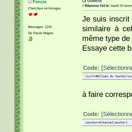
La Guiiilerie
Fonzie
«
Réponse #14 le:
mardi 19 novem
Chercheur en Korogus
Je suis inscri
similaire à ce
Messages: 1242
Sic Parvis Magna
même type de 
Essaye cette b
Code:
[Sélectionn
[iurl=#A]lien du texte[/iu
à faire corresp
Code:
[Sélectionn
[anchor=A]texte[/anchor]