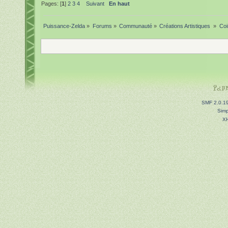
Pages: [
1
]
2
3
4
Suivant
En haut
Puissance-Zelda
»
Forums
»
Communauté
»
Créations Artistiques 
»
Coi
SMF 2.0.1
Simp
X