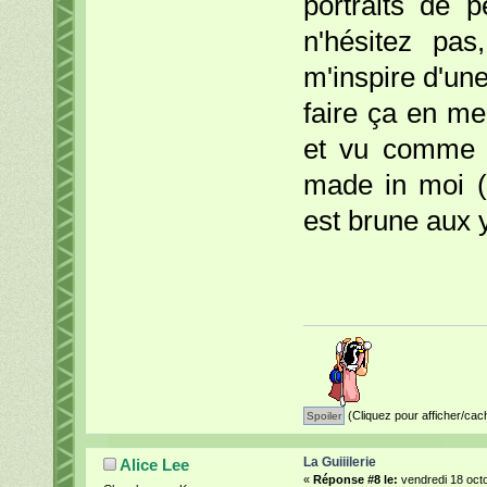
portraits de 
n'hésitez pa
m'inspire d'une
faire ça en me
et vu comme j
made in moi (p
est brune aux y
(Cliquez pour afficher/cac
La Guiiilerie
Alice Lee
«
Réponse #8 le:
vendredi 18 octo