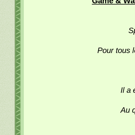
Game & War
S
Pour tous l
Il a
Au q