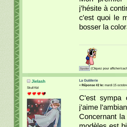
j'hésite à cont
c'est quoi le
bosser la color
(Cliquez pour afficher/cac
La Guiiilerie
Jielash
«
Réponse #2 le:
mardi 15 octobre
Skull Kid
C'est sympa 
j'aime l'ambia
Concernant la 
modèles est bi