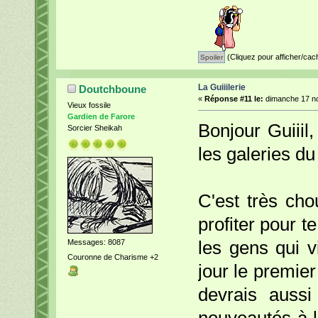
(Cliquez pour afficher/cac
La Guiiilerie
Doutchboune
«
Réponse #11 le:
dimanche 17 no
Vieux fossile
Gardien de Farore
Bonjour Guiiil
Sorcier Sheikah
les galeries du
C'est très cho
profiter pour t
Messages: 8087
les gens qui v
Couronne de Charisme +2
jour le premier
devrais aussi