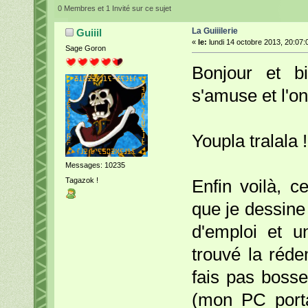
0 Membres et 1 Invité sur ce sujet
La Guiiilerie
Guiiil
«
le:
lundi 14 octobre 2013, 20:07:
Sage Goron
Bonjour et bi
s'amuse et l'on r
Youpla tralala 
Messages: 10235
Tagazok !
Enfin voilà, c
que je dessine
d'emploi et un
trouvé la réde
fais pas boss
(mon PC portab