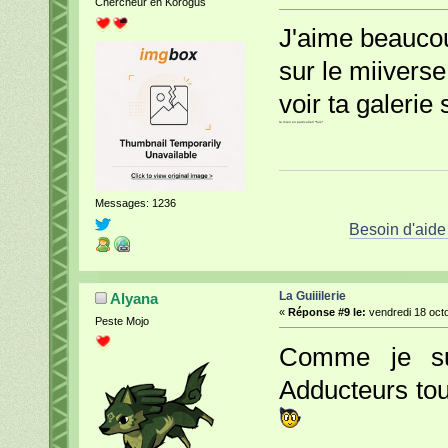
Chercheur en Korogus
J'aime beaucou
sur le miiverse
voir ta galerie
le mien en particulier! *fuis*
Messages: 1236
Besoin d'aide
La Guiiilerie
Alyana
«
Réponse #9 le:
vendredi 18 octo
Peste Mojo
Comme je s
Adducteurs tou