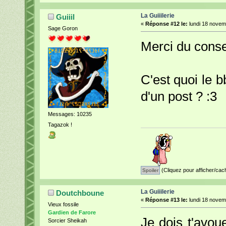
La Guiiilerie
Guiiil
«
Réponse #12 le:
lundi 18 novem
Sage Goron
Merci du consei
C'est quoi le b
d'un post ? :3
Messages: 10235
Tagazok !
(Cliquez pour afficher/cac
La Guiiilerie
Doutchboune
«
Réponse #13 le:
lundi 18 novem
Vieux fossile
Gardien de Farore
Je dois t'avoue
Sorcier Sheikah