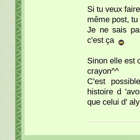
Si tu veux fair
même post, tu ut
Je ne sais pa
c'est ça
Sinon elle est 
crayon^^
C'est possib
histoire d 'av
que celui d' al