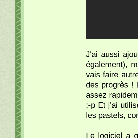
J'ai aussi aj
également), ma
vais faire autr
des progrès ! 
assez rapideme
;-p Et j'ai util
les pastels, c
Le logiciel a