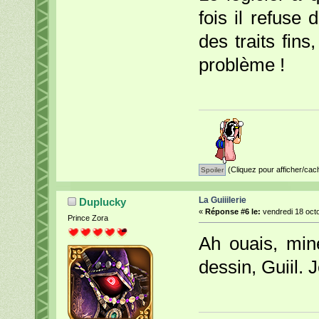
fois il refuse 
des traits fins
problème !
(Cliquez pour afficher/cac
La Guiiilerie
Duplucky
«
Réponse #6 le:
vendredi 18 octo
Prince Zora
Ah ouais, mine
dessin, Guiil.