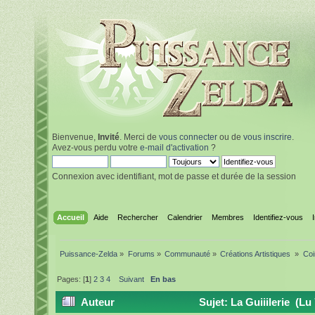
Bienvenue,
Invité
. Merci de
vous connecter
ou de
vous inscrire
.
Avez-vous perdu votre
e-mail d'activation
?
Connexion avec identifiant, mot de passe et durée de la session
Accueil
Aide
Rechercher
Calendrier
Membres
Identifiez-vous
Puissance-Zelda
»
Forums
»
Communauté
»
Créations Artistiques 
»
Coi
Pages: [
1
]
2
3
4
Suivant
En bas
Auteur
Sujet: La Guiiilerie (Lu 