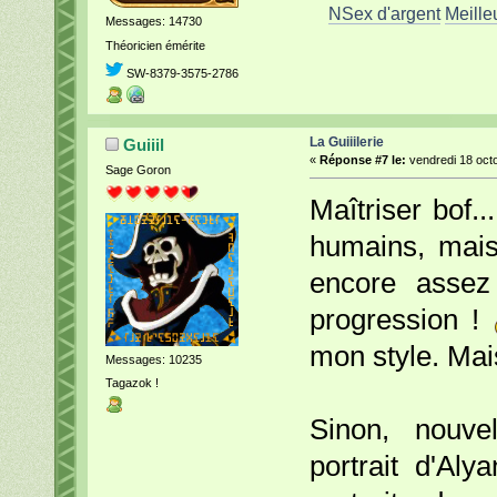
NSex d'argent
Meille
Messages: 14730
Théoricien émérite
SW-8379-3575-2786
La Guiiilerie
Guiiil
«
Réponse #7 le:
vendredi 18 octo
Sage Goron
Maîtriser bof.
humains, mais 
encore assez
progression !
mon style. Mai
Messages: 10235
Tagazok !
Sinon, nouve
portrait d'Al