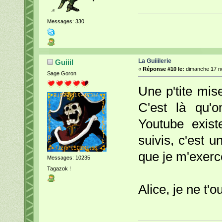
Messages: 330
La Guiiilerie
Guiiil
«
Réponse #10 le:
dimanche 17 no
Sage Goron
Une p'tite mis
C'est là qu'
Youtube exist
suivis, c'est un
que je m'exerc
Messages: 10235
Tagazok !
Alice, je ne t'